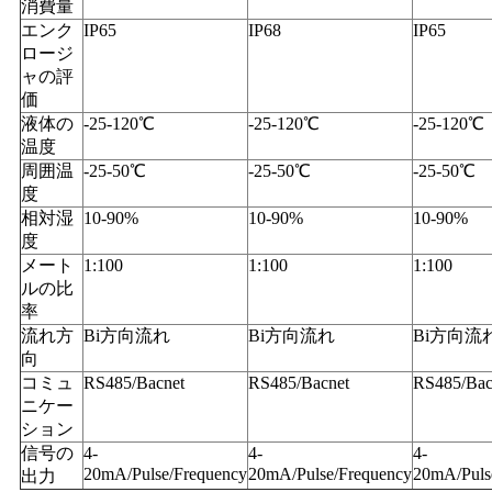
消費量
エンク
IP65
IP68
IP65
ロージ
ャの評
価
液体の
-25-120℃
-25-120℃
-25-120℃
温度
周囲温
-25-50℃
-25-50℃
-25-50℃
度
相対湿
10-90%
10-90%
10-90%
度
メート
1:100
1:100
1:100
ルの比
率
流れ方
Bi方向流れ
Bi方向流れ
Bi方向流
向
コミュ
RS485/Bacnet
RS485/Bacnet
RS485/Bac
ニケー
ション
信号の
4-
4-
4-
20mA/Pulse/Frequency
20mA/Pulse/Frequency
20mA/Puls
出力