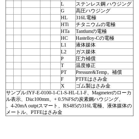
L
ステンレス鋼 ハウジング
G
高圧ハウジング
HL
316L電極
HTi
チタニウムの電極
HTa
Tantlumの電極
HC
Hastelloy-Cの電極
L1
液体媒体
L2
ガス媒体
P
圧力補償
T
温度修正
PT
Pressure&Temp。補償
F
PTFEはさみ金
X
ゴム製はさみ金
サンプル:IYF-E-0100-1-C1-S-HL-L1-F、Magmeterのローカ
ル表示、Dia:100mm、+ 0.5%FSの炭素鋼ハウジング、
、4-20mA outptスマート、RS485の316L電極、液体媒体の
メートル、PTFEはさみ金