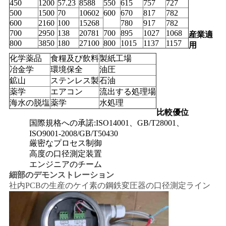
450
1200
57.23
8588
550
615
757
727
500
1500
70
10602
600
670
817
782
600
2160
100
15268
780
917
782
700
2950
138
20781
700
895
1027
1068
産業適
800
3850
180
27100
800
1015
1137
1157
用
化学薬品
食糧及び飲料
製紙工場
冶金学
環境保全
油圧
鉱山
ステンレス製
石油
薬学
エアコン
流出する処理場
海水の脱塩
薬学
水処理
比較優位
国際規格への承諾:ISO14001、GB/T28001、
ISO9001-2008/GB/T50430
厳密なプロセス制御
高度の口径測定装置
エンジニアのチーム
細部のデモンストレーション
社内PCBの生産のケイ素の鋼鉄変圧器の口径測定ライン