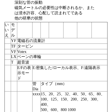
深刻な管の振動
磁気メートルの必要性は中断されるか、また
は浸水許容、心配して読まれてである
他の研摩の状態
い
モ
い
デ
え
ル
YF
電磁石の流量計
TF
タービン
VF
Votex
LX
ベーンの車輪
T
超音波
E/Fの表
E:密集した/ローカル表示、F:遠隔表示
示モー
ド
管
タイプ（mm）
Dia
xxxx
15、20、25、32、40、50、65、80、
100、125、150、200、250、300、
400、
500、600、800 1000