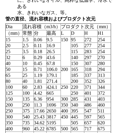
に、きれいなオイル、純粋な低温学、冷水で
ある
水、きれいなガス、等。
管の直径、流れ容積およびプロダクト次元
Dia
流れ容積（m3/h）
プロダクト次元（mm）
（mm）
常態
分
最高
L
D
H
H1
15
1.5
0.06
9.5
150
95
272
254
20
2.5
0.11
16.9
105
277
254
25
3.5
0.18
26.5
115
283
254
32
6
0.29
43.6
140
297
270
40
10
0.45
67.8
150
307
280
50
15
0.71
106.0
200
165
318
294
65
25
1.19
179.1
185
337
313
80
40
1.81
271.4
200
352
326
100
60
2.83
424.1
250
220
371
344
125
100
4.42
665
250
401
372
150
135
6.36
954
300
285
431
403
200
250
11.3
1696
350
340
486
460
250
375
17.66
2650
400
395
547
511
300
540
25.43
3817
450
445
597
565
350
735
34.62
5195
505
657
620
400
960
45.22
6785
500
565
717
675