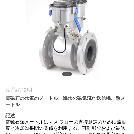
質
管
理
私
達
に
連
製品の説明
絡
電磁石の水流のメートル、海水の磁気流れ送信機、熱メ
ートル
し
記述
な
電磁石熱メートルはマス フローの直接測定のために流動
度と冷却効果間の関係を利用する。可動部分および最低
さ