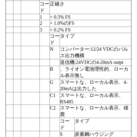
コー
正確さ
ド
1
+ 0.5% FS
2
+ 1.0%のFS
3
+ 0.2% FS
コー
タイプ
ド
N
コンバーター:12/24 VDCのパル
ス出力機構
送信機:24VDCの4-20mA outpt
B
、ライオン電池理性的、ローカ
ル表示無し
G
スマートな、ローカル表示、4-
20mAは出力した
C1
スマートな、ローカル表示、
RS485
C2
スマートな、ローカル表示、雄
鹿
コー
タイプ
ド
S
炭素鋼ハウジング