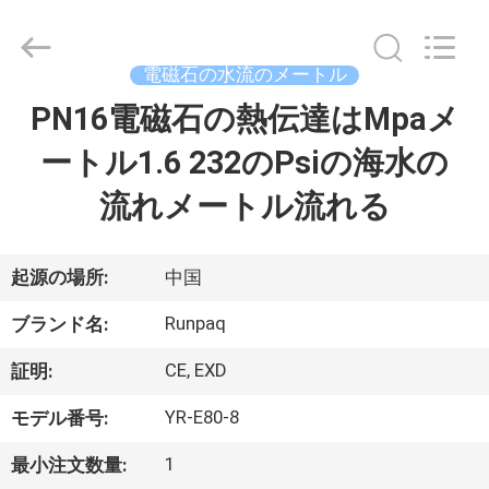
©
2021
-
2026
Shanghai
電磁石の水流のメートル
Runpaiq
Technology
Co.,
PN16電磁石の熱伝達はMpaメ
家
Ltd..
All
Rights
ートル1.6 232のPsiの海水の
Reserved.
プ
流れメートル流れる
ロ
ダ
起源の場所:
中国
ク
Runpaq
ブランド名:
ト
CE, EXD
証明:
YR-E80-8
モデル番号:
私
1
最小注文数量: