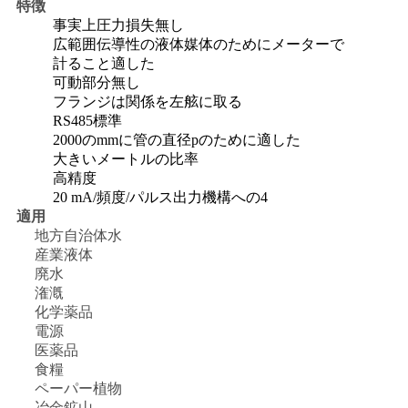
求
特徴
事実上圧力損失無し
し
広範囲伝導性の液体媒体のためにメーターで
計ること適した
な
可動部分無し
フランジは関係を左舷に取る
さ
RS485標準
2000のmmに管の直径pのために適した
い
大きいメートルの比率
高精度
20 mA/頻度/パルス出力機構への4
地
適用
地方自治体水
図
産業液体
廃水
潅漑
PRIVACY
化学薬品
電源
POLICY
医薬品
食糧
ペーパー植物
冶金鉱山