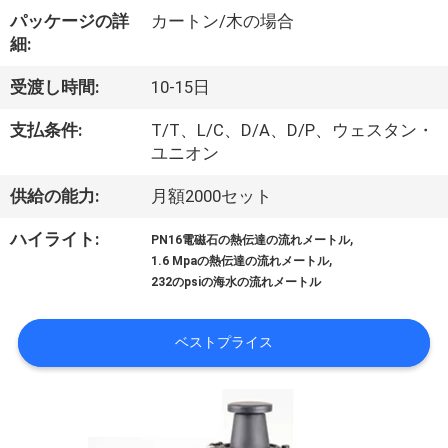
達
パッケージの詳
カートン/木の場合
に
細:
つ
受渡し時間:
10-15日
い
支払条件:
T/T、L/C、D/A、D/P、ウェスタン・
て
ユニオン
供給の能力:
月額2000セット
工
,
ハイライト:
PN16電磁石の熱伝達の流れメートル
,
場
1.6 Mpaの熱伝達の流れメートル
232のpsiの海水の流れメートル
旅
行
ベストプライス
品