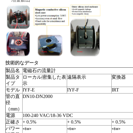
技術的なデータ
製品名
電磁石の流量計
製品タ
ローカル|密集した表
遠隔表示
変換器
イプ
示
モデル
IYF-E
IYF-F
IRT
管の直
DN10-DN2000
径
（mm）
電源
100-240 VAC/18-36 VDC
正確さ
+ 0.5%
+ 0.5%
+ 0.5%
パワー
<6w>
<6w>
<6w>