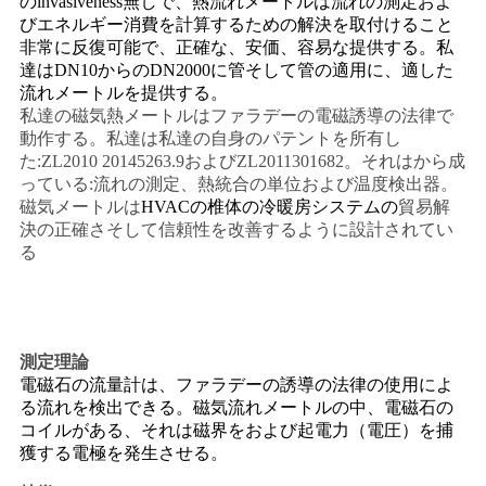
のinvasiveness無しで、熱流れメートルは流れの測定およ
びエネルギー消費を計算するための解決を取付けること
い
非常に反復可能で、正確な、安価、容易な提供する。私
達はDN10からのDN2000に管そして管の適用に、適した
流れメートルを提供する。
ニ
私達の磁気熱メートルはファラデーの電磁誘導の法律で
動作する。私達は私達の自身のパテントを所有し
ュ
た:ZL2010 20145263.9およびZL2011301682。それはから成
っている:流れの測定、熱統合の単位および温度検出器。
ー
磁気メートルは
HVACの椎体の冷暖房システムの
貿易解
決の正確さそして信頼性を改善するように設計されてい
ス
る
引
用
測定理論
電磁石の流量計は、ファラデーの誘導の法律の使用によ
を
る流れを検出できる。磁気流れメートルの中、電磁石の
コイルがある、それは磁界をおよび起電力（電圧）を捕
要
獲する電極を発生させる。