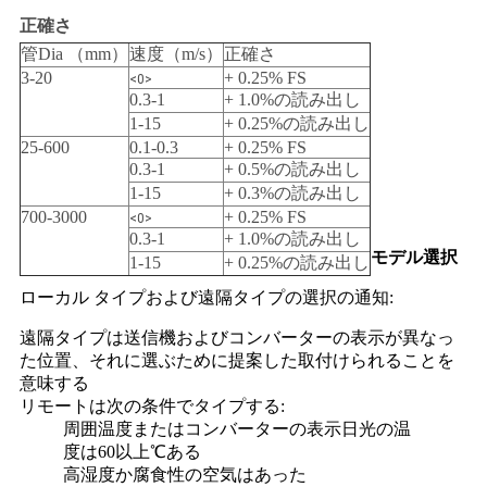
正確さ
管Dia （mm）
速度（m/s）
正確さ
3-20
+ 0.25% FS
<0>
0.3-1
+ 1.0%の読み出し
1-15
+ 0.25%の読み出し
25-600
0.1-0.3
+ 0.25% FS
0.3-1
+ 0.5%の読み出し
1-15
+ 0.3%の読み出し
700-3000
+ 0.25% FS
<0>
0.3-1
+ 1.0%の読み出し
モデル選択
1-15
+ 0.25%の読み出し
ローカル タイプおよび遠隔タイプの選択の通知:
遠隔タイプは送信機およびコンバーターの表示が異なっ
た位置、それに選ぶために提案した取付けられることを
意味する
リモートは次の条件でタイプする:
周囲温度またはコンバーターの表示日光の温
度は60以上℃ある
高湿度か腐食性の空気はあった