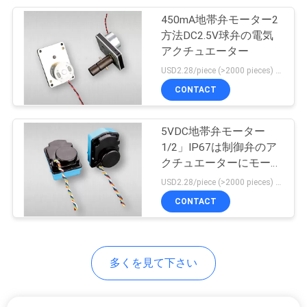
求
450mA地帯弁モーター2
22
し
方法DC2.5V球弁の電気
住宅のスマートな
アクチュエーター
な
USD2.28/piece (>2000 pieces) USD2.5 / piece (1000 - 2000 pieces) MOQ:1000部分
水道メーター
さ
CONTACT
い
5VDC地帯弁モーター
1/2」IP67は制御弁のア
地
クチュエーターにモータ
25
ーを備えた
USD2.28/piece (>2000 pieces) USD2.5 / piece (1000 - 2000 pieces) MOQ:1000部分
図
空気のダイヤフラ
CONTACT
ム ポンプ
PRIVACY
POLICY
多くを見て下さい