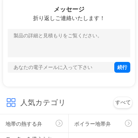
25
メッセージ
電気ダイヤフラム
折り返しご連絡いたします！
ポンプ
31
溝がある管付属品
人気カテゴリ
すべて
地帯の熱する弁
ボイラー地帯弁
17