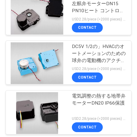
左舷弁モーターDN15
い
PN10ヒート コントロー
62
ル
USD2.28/piece (>2000 pieces) USD2.5 / piece (1000 - 2000 pieces) MOQ:1000部分
水道メーターハウ
CONTACT
ニ
ジング
ュ
DC5V 1/2の」HVACのオ
ートメーションのための
ー
球弁の電動機のアクチュ
ス
エーター9NM
USD2.28/piece (>2000 pieces) USD2.5 / piece (1000 - 2000 pieces) MOQ:1000部分
CONTACT
30
引
電磁石の水流のメー
電気調整の熱する地帯弁
用
モーターDN20 IP66保護
トル
を
USD2.28/piece (>2000 pieces) USD2.5 / piece (1000 - 2000 pieces) MOQ:1000部分
要
CONTACT