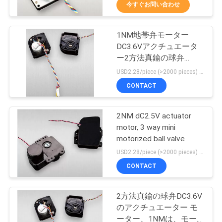
達
今すぐお問い合わせ
に
1NM地帯弁モーター
つ
29
DC3.6Vアクチュエータ
い
モーターを備えら
ー2方法真鍮の球弁
DN15 DN20
USD2.28/piece (>2000 pieces) USD2.5 / piece (1000 - 2000 pieces) MOQ:1000部分
て
れた地帯弁
CONTACT
工
2NM dC2.5V actuator
motor, 3 way mini
場
motorized ball valve
18
旅
USD2.28/piece (>2000 pieces) USD2.5 / piece (1000 - 2000 pieces) MOQ:1000部分
CONTACT
行
熱する球弁
2方法真鍮の球弁DC3.6V
品
のアクチュエーター モ
ーター、1NMは、モー