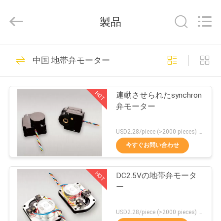
©
2021
-
製品
2025
Shanghai
Runpaiq
Technology
Co.,
家
25
Ltd..
中国 地帯弁モーター
All
Rights
Reserved.
地帯の熱する弁
プ
HOT
連動させられたsynchron
ロ
弁モーター
ダ
USD2.28/piece (>2000 pieces) USD2.5 / piece (1000 - 2000 pieces) MOQ:1000部分
ク
今すぐお問い合わせ
15
ト
HOT
DC2.5Vの地帯弁モータ
ボイラー地帯弁
ー
私
USD2.28/piece (>2000 pieces) USD2.5 / piece (1000 - 2000 pieces) MOQ:1000部分