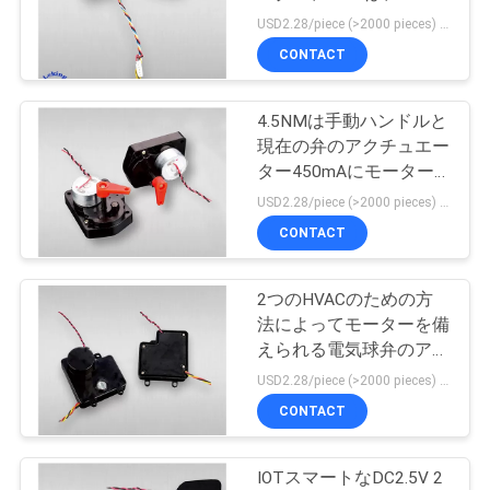
質
ターを連動させた
USD2.28/piece (>2000 pieces) USD2.5 / piece (1000 - 2000 pieces) MOQ:1000部分
管
CONTACT
17
理
4.5NMは手動ハンドルと
温度調整弁
現在の弁のアクチュエー
私
ター450mAにモーター
を備えた
USD2.28/piece (>2000 pieces) USD2.5 / piece (1000 - 2000 pieces) MOQ:1000部分
達
CONTACT
に
連
2つのHVACのための方
39
法によってモーターを備
絡
えられる電気球弁のアク
地帯弁モーター
チュエーターDC5V 2NM
USD2.28/piece (>2000 pieces) USD2.5 / piece (1000 - 2000 pieces) MOQ:1000部分
し
CONTACT
な
さ
IOTスマートなDC2.5V 2