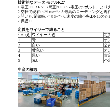
技術的なデータ モデルK27
1.電圧:DC3.6 V （範囲:DC2.5 -電圧の5ボ
<25 mA="">
2.空転で現在:
3.最高のローディングと現在
<10 S="">
5.開いた/閉鎖時:
6.速度の縮小率:DN15のため
7.保護:0
定義をワイヤーで縛ること
いいえ
ワイヤーの色
定
1
青
オ
2
白い
公
3
黄色い
オ
4
黒い
肯
5
赤い
否
生産の概観