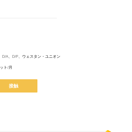
/C、D/A、D/P、ウェスタン・ユニオン
セット/月
接触