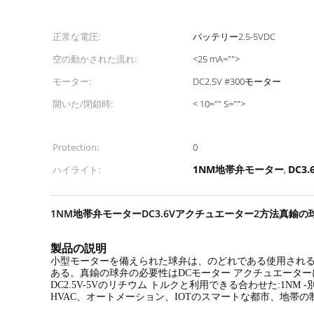
正常な電圧:
バッテリー2.5-5VDC
空の動かされた流れ:
<25 mA="">
モーター:
DC2.5V #300モーター
開いた/閉鎖時:
< 10="" S="">
Protection:
0
1NM地帯弁モーター
DC
ハイライト:
,
1NM地帯弁モーターDC3.6Vアクチュエーター2方法真鍮の
製品の説明
小型モーターを備えられた球弁は、のどれである使用される
ある。真鍮の球弁の必要性はDCモーター アクチュエータ
DC2.5V-5Vのリチウム トルクと利用できる合わせた:1
HVAC、オートメーション、IOTのスマートな都市、地帯