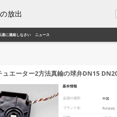
素の放出
私達に連絡しなさい
ニュース
チュエーター2方法真鍮の球弁DN15 DN2
基本情報
起源の場所:
中国
ブランド名:
Runpaq