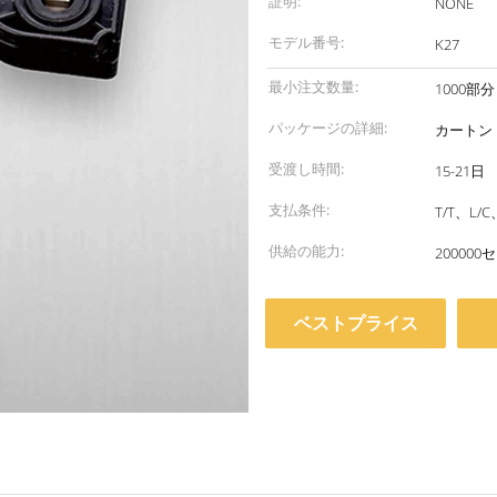
証明:
NONE
モデル番号:
K27
最小注文数量:
1000部分
パッケージの詳細:
カートン
受渡し時間:
15-21日
支払条件:
T/T、L
供給の能力:
200000
ベストプライス