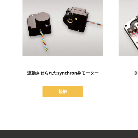
詳細を表示
連動させられたsynchron弁モーター
D
接触