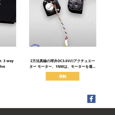
詳細を表示
r, 3 way
2方法真鍮の球弁DC3.6Vのアクチュエー
lve
ター モーター、1NMは、モーターを連動
させた
接触