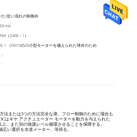
いた/近い流れの制御弁
50 mA
8 NM（2400：1）
00: 1 （DN15の20小型モーターを備えられた球弁のため
;
7
方法または3つの方法完全な港、フロー制御のために場合も
Cはギヤ アクチュエーター モーターを動力を与えられた
000回以上、また別の保護レベル循環させることを保障する。
の幅広い選択を水道メーター、等得る。