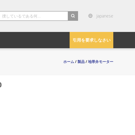
Japanese
search
引用を要求しなさい
ホーム
/
製品
/
地帯弁モーター
0