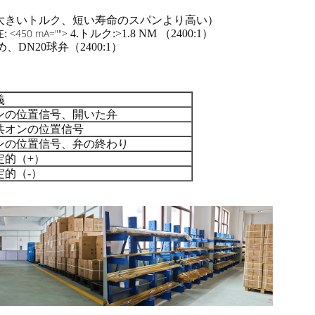
ルト、より大きいトルク、短い寿命のスパンより高い）
<450 mA="">
:
4.トルク:>1.8 NM （2400:1）
、DN20球弁（2400:1）
義
ンの位置信号、開いた弁
共オンの位置信号
ンの位置信号、弁の終わり
定的（+）
定的（-）