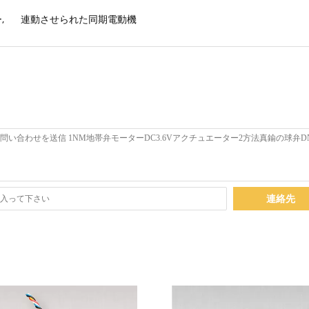
ー
,
連動させられた同期電動機
連絡先