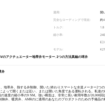
適用:
開
完全なローディングで現在:
約4
トルク:
1.
縮小率:
24
に）
モデル:
K2
3.6Vのアクチュエーター地帯弁モーター
2つの方法真鍮の球弁
,
球弁
、地帯弁、熱する弁制御、開いた/終わりスマートな水道メーター2つの
ーによって開くまたは近い、または開いた角度である運転される。私達のD
NM -別の速度の縮小率の9 NM。強い構造は、非常に長い耐用年数が20,
の制御弁、暖房弁、AMRのに適用のあなたのプロダクトのための予備品