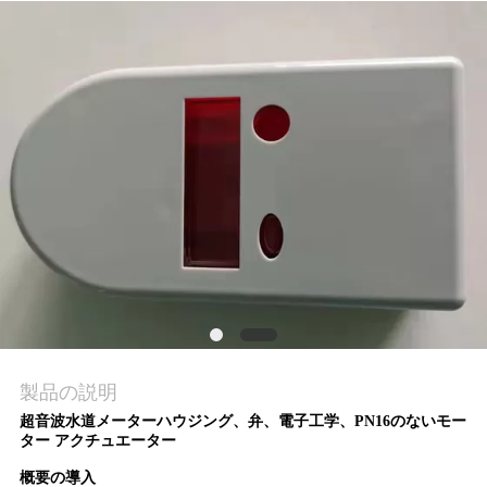
質
管
理
私
達
に
連
絡
し
製品の説明
超音波水道メーターハウジング、弁、電子工学、PN16のないモー
な
ター アクチュエーター
さ
概要の導入