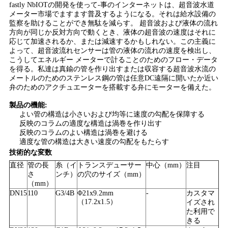
fastly NbIOTの開発を使って-事のインターネットは、
超音波水道
い
メーター市場でますます普及するようになる。
それは給水設備の
監察を助けることができ無駄を減らす。
超音波および液体の流れ
方向が同じか反対方向で動く
とき
、液体の超音波の速度はそれに
応じて加速されるか、または減速するかもしれない。この主義に
ニ
よって、超音波流れセンサーは管の液体の流れの速度を検出し、
こうしてエネルギー メーターで計ることのためのフロー・データ
ュ
を得る。
私達は真鍮の管を作り出すまたは収容する超音波水流の
メートルのためのステンレス鋼の管は任意DC遠隔に開いたか近い
弁のためのアクチュエーターを搭載する弁にモーターを備えた。
ー
製品の機能:
ス
よい管の構造は小さいおよび均等に速度の勾配を保障する
反映のコラムの適度な構造は渦巻を作り出す
反映のコラムのよい構造は渦巻を避ける
適度な管の構造は大きい速度の勾配をもたらす
引
技術的な変数
用
直径
管の長
糸（イ
トランスデューサー
中心（mm）
注目
さ
ンチ）
の穴のサイズ（mm）
（mm）
を
DN15
110
G3/4B
Φ21x9.2mm
-
カスタマ
（17.2x1.5）
イズされ
要
た利用で
きる