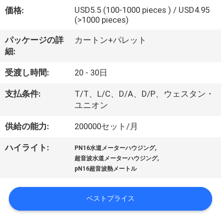
達
USD5.5 (100-1000 pieces ) / USD4.95
価格:
に
(>1000 pieces)
つ
パッケージの詳
カートン+パレット
細:
い
受渡し時間:
20 - 30日
て
支払条件:
T/T、L/C、D/A、D/P、ウェスタン・
ユニオン
工
供給の能力:
200000セット/月
場
,
ハイライト:
旅
PN16水道メーターハウジング
,
超音波水道メーターハウジング
行
pN16超音波熱メートル
ベストプライス
品