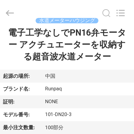
©
2021
-
2026
Shanghai
水道メーターハウジング
Runpaiq
Technology
Co.,
電子工学なしでPN16弁モータ
家
Ltd..
All
Rights
ー アクチュエーターを収納す
Reserved.
プ
る超音波水道メーター
ロ
ダ
起源の場所:
中国
ク
Runpaq
ブランド名:
ト
NONE
証明:
101-DN20-3
モデル番号:
私
最小注文数量:
100部分