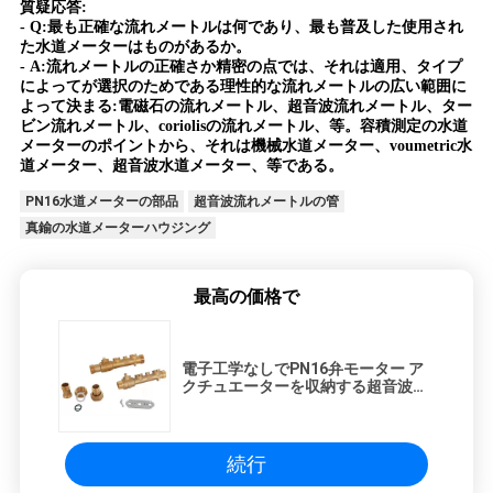
質疑応答:
- Q:最も正確な流れメートルは何であり、最も普及した使用され
た水道メーターはものがあるか。
- A:流れメートルの正確さか精密の点では、それは適用、タイプ
によってが選択のためである理性的な流れメートルの広い範囲に
よって決まる:電磁石の流れメートル、超音波流れメートル、ター
ビン流れメートル、coriolisの流れメートル、等。容積測定の水道
メーターのポイントから、それは機械水道メーター、voumetric水
道メーター、超音波水道メーター、等である。
PN16水道メーターの部品
超音波流れメートルの管
真鍮の水道メーターハウジング
最高の価格で
電子工学なしでPN16弁モーター ア
クチュエーターを収納する超音波水
道メーター
続行