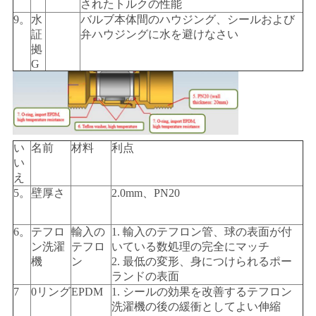
されたトルクの性能
9。
水
バルブ本体間のハウジング、シールおよび
証
弁ハウジングに水を避けなさい
拠
G
い
名前
材料
利点
い
え
5。
壁厚さ
2.0mm、PN20
6。
テフロ
輸入の
1. 輸入のテフロン管、球の表面が付
ン洗濯
テフロ
いている数処理の完全にマッチ
機
ン
2. 最低の変形、身につけられるポー
ランドの表面
7
0リング
EPDM
1. シールの効果を改善するテフロン
洗濯機の後の緩衝としてよい伸縮