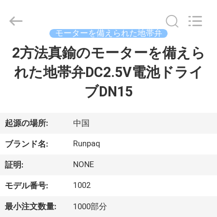
©
2021
-
2026
Shanghai
モーターを備えられた地帯弁
Runpaiq
Technology
Co.,
2方法真鍮のモーターを備えら
家
Ltd..
All
Rights
れた地帯弁DC2.5V電池ドライ
Reserved.
プ
ブDN15
ロ
ダ
起源の場所:
中国
ク
Runpaq
ブランド名:
ト
NONE
証明:
1002
モデル番号:
私
最小注文数量:
1000部分