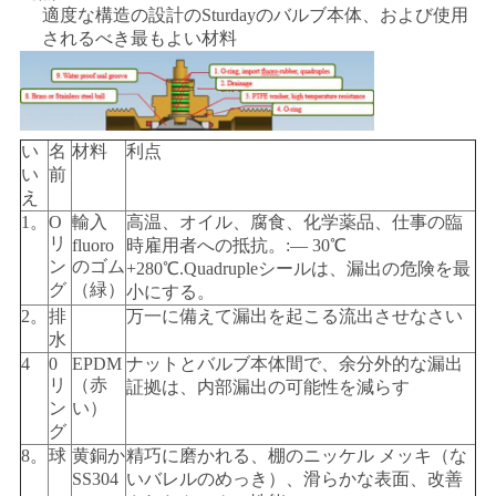
求
適度な構造の設計のSturdayのバルブ本体、および使用
されるべき最もよい材料
し
な
さ
い
名
材料
利点
い
前
い
え
1。
O
輸入
高温、オイル、腐食、化学薬品、仕事の臨
リ
fluoro
時雇用者への抵抗。:— 30℃
地
ン
のゴム
+280℃.Quadrupleシールは、漏出の危険を最
グ
（緑）
小にする。
図
2。
排
万一に備えて漏出を起こる流出させなさい
水
4
0
EPDM
ナットとバルブ本体間で、余分外的な漏出
PRIVACY
リ
（赤
証拠は、内部漏出の可能性を減らす
ン
い）
POLICY
グ
8。
球
黄銅か
精巧に磨かれる、棚のニッケル メッキ（な
SS304
いバレルのめっき）、滑らかな表面、改善