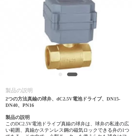
質
管
理
私
達
に
連
製品の説明
絡
2つの方法真鍮の球弁、dC2.5V電池ドライブ、DN15-
DN40、PN16
し
製品の説明
な
このDC2.5V電池ドライブ真鍮の球弁は、球弁の私達の広
い範囲、真鍮かステンレス鋼の磁気ロックできる弁の1つ
さ