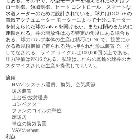
である。その中で、小型モーターを備えられた球弁はフ
ロー制御、領域制御、ヒート コントロール、スマートな
い
水道メーターのために設計されている。球弁はDC2.5Vの
電気アクチュエーター モーターによって十分にモーター
を備えられた球のvalv e.を開けるか、または閉めるために
ニ
運転される。
弁の開放性はある特定の角度にある場合も
ある。球のバルブ本体の生産は精巧にCNCで、旋盤にか
ュ
かる数製粉機械で造られる熱い押された形成装置で、そ
してなされる。ライフ サイクルは100,000回以上である。
ー
圧力評価はPN16である。私達はこれらの真鍮の球弁のカ
スタマイズされた生産を提供してもいい。
ス
適用
HVACシステム暖房、換気、空気調節
引
暖房装置
土台板/放射暖房
用
コンベクター
ファンのコイルの単位
を
床暖房
単位の換気装置
要
VAVのreheat
利点