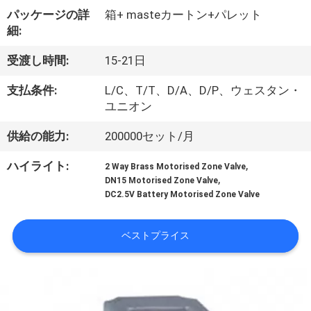
達
パッケージの詳
箱+ masteカートン+パレット
に
細:
つ
受渡し時間:
15-21日
い
支払条件:
L/C、T/T、D/A、D/P、ウェスタン・
て
ユニオン
供給の能力:
200000セット/月
工
,
ハイライト:
2 Way Brass Motorised Zone Valve
,
場
DN15 Motorised Zone Valve
DC2.5V Battery Motorised Zone Valve
旅
ベストプライス
行
品